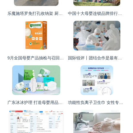
乐魔施塔罗免打孔收纳架 厨房与卫浴置物新选择，齐家旺铺促销活动火热进行中
中国十大母婴连锁品牌排行榜前10强及其个人卫生用品销售特点
9月全国母婴产品抽检与召回资讯及个人卫生用品销售分析
国际锐评丨团结合作是最有力的武器——中国抗疫实践带给世界的思考之三 个人卫生用品销售
广东冰冰护理 打造母婴用品高标准制造新标杆
功能性负离子卫生巾 女性专业护理新选择