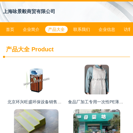
上海咏景毅商贸有限公司
首页
企业简介
产品大全
联系我们
企业信息
访客
产品大全
Product
北京环兴旺盛环保设备销售中心 环卫、交通、园艺设施与母婴用品的多元化供应
食品厂加工专用一次性PE薄膜卫生围裙 守护食品安全的关键个人防护用品